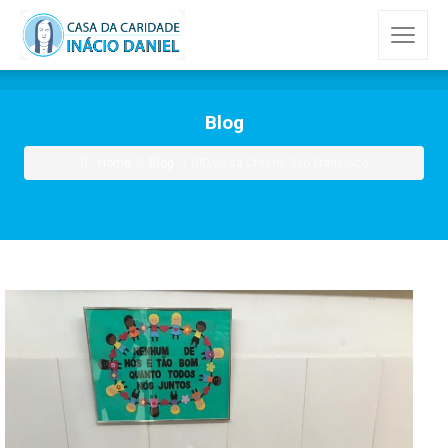
Blog
Home
Blog
GID visita Creche São Francisco