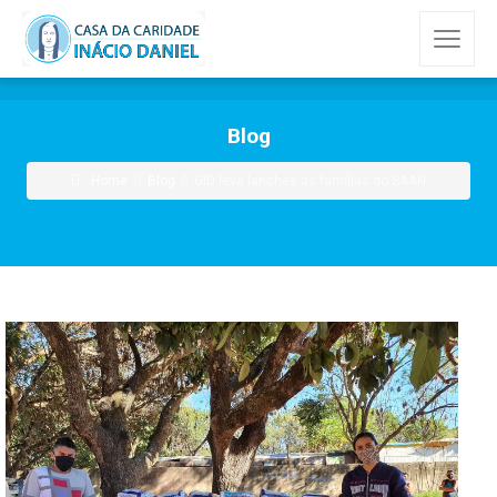
Blog
Home
Blog
GID leva lanches às famílias do SAAN